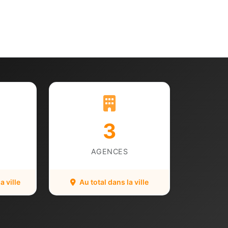
3
AGENCES
 ville
Au total dans la ville