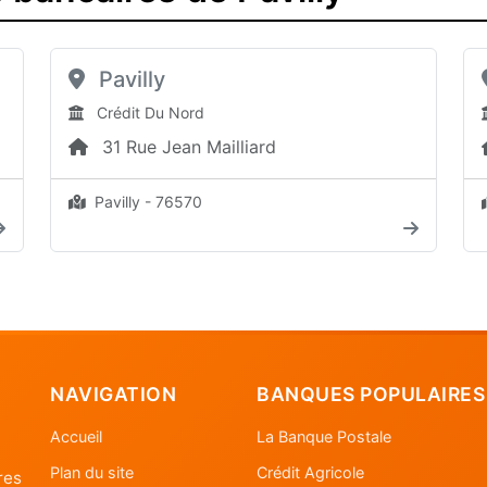
Pavilly
Crédit Du Nord
31 Rue Jean Mailliard
Pavilly - 76570
NAVIGATION
BANQUES POPULAIRES
Accueil
La Banque Postale
Plan du site
Crédit Agricole
res