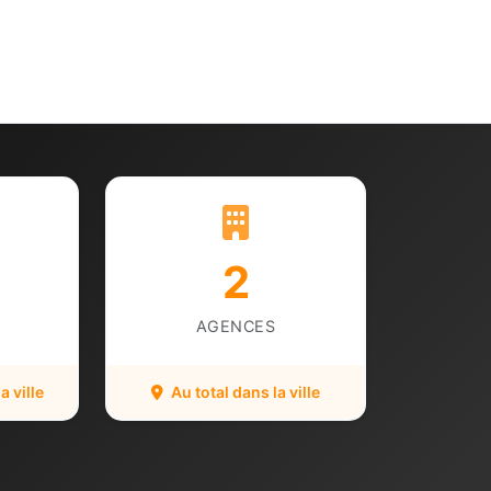
2
AGENCES
 ville
Au total dans la ville