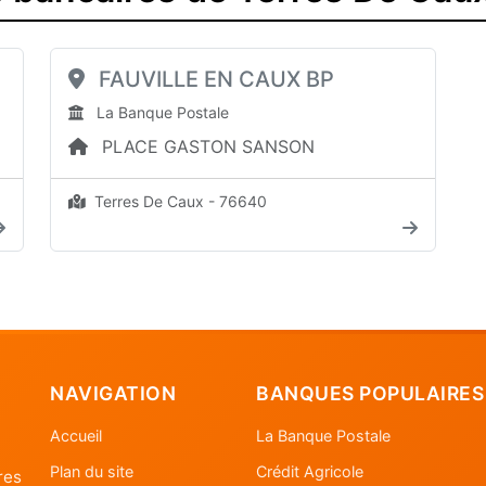
FAUVILLE EN CAUX BP
La Banque Postale
PLACE GASTON SANSON
Terres De Caux - 76640
NAVIGATION
BANQUES POPULAIRES
Accueil
La Banque Postale
Plan du site
Crédit Agricole
res