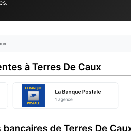
tes
.
aux
ntes à Terres De Caux
La Banque Postale
1 agence
 bancaires de Terres De Cau