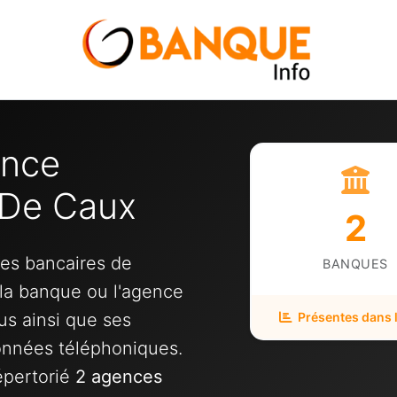
ence
 De Caux
2
ces bancaires de
BANQUES
i la banque ou l'agence
us ainsi que ses
Présentes dans la
onnées téléphoniques.
épertorié
2 agences