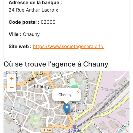
Adresse de la banque :
24 Rue Arthur Lacroix
Code postal :
02300
Ville :
Chauny
Site web :
https://www.societegenerale.fr/
Où se trouve l'agence à Chauny
+
−
×
Chauny