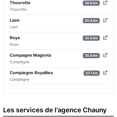
Thourotte
28.9 km
Thourotte
Laon
29.4 km
Laon
Roye
32.8 km
Roye
Compagne Magenta
35.9 km
Compiegne
Compiegne Royallieu
37.7 km
Compiegne
Les services de l'agence Chauny