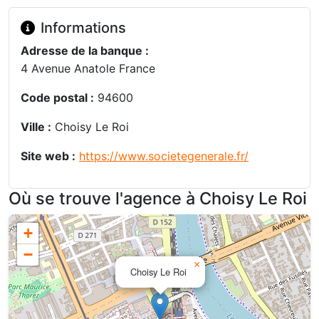
Informations
Adresse de la banque :
4 Avenue Anatole France
Code postal :
94600
Ville :
Choisy Le Roi
Site web :
https://www.societegenerale.fr/
Où se trouve l'agence à Choisy Le Roi
+
−
×
Choisy Le Roi