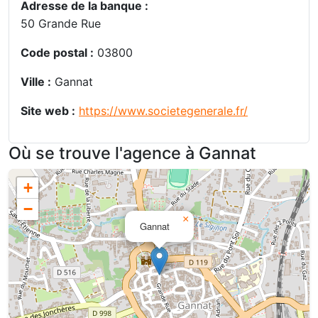
Adresse de la banque :
50 Grande Rue
Code postal :
03800
Ville :
Gannat
Site web :
https://www.societegenerale.fr/
Où se trouve l'agence à Gannat
+
−
×
Gannat