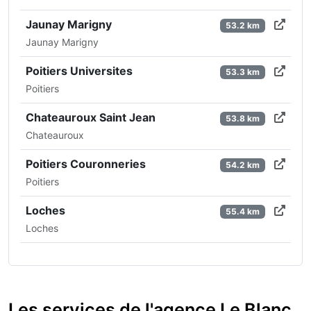
Jaunay Marigny
53.2 km
Jaunay Marigny
Poitiers Universites
53.3 km
Poitiers
Chateauroux Saint Jean
53.8 km
Chateauroux
Poitiers Couronneries
54.2 km
Poitiers
Loches
55.4 km
Loches
Les services de l'agence Le Blanc