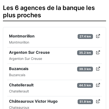
Les 6 agences de la banque les
plus proches
Montmorillon
27.4 km
Montmorillon
Argenton Sur Creuse
35.2 km
Argenton Sur Creuse
Buzancais
39.3 km
Buzancais
Chatellerault
44.5 km
Chatellerault
Châteauroux Victor Hugo
51.9 km
Chateauroux