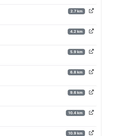
2.7 km
4.2 km
5.9 km
6.8 km
9.6 km
10.4 km
10.9 km