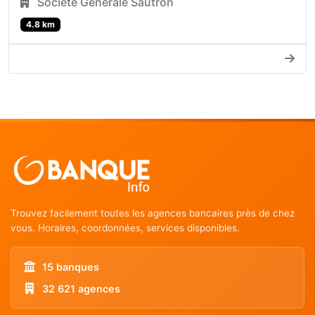
Société Générale Sautron
4.8 km
Trouvez facilement toutes les agences bancaires près de chez
vous. Horaires, coordonnées, services disponibles.
15 banques
32 621 agences