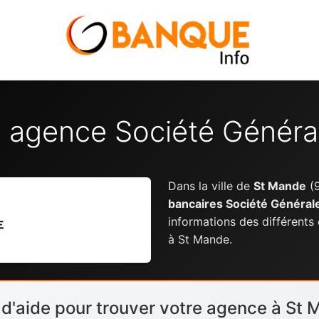
e agence Société Généra
Dans la ville de
St Mande
(9
bancaires Société Général
informations des différents
à St Mande.
 d'aide pour trouver votre agence à St 