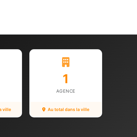
1
AGENCE
 ville
Au total dans la ville