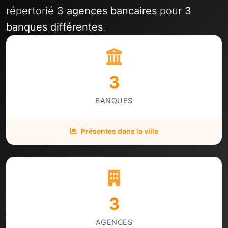
répertorié
3 agences bancaires
pour
3
banques différentes
.
3
BANQUES
Présentes dans la ville
3
AGENCES