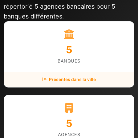
répertorié
5 agences bancaires
pour
5
banques différentes
.
5
BANQUES
Présentes dans la ville
5
AGENCES