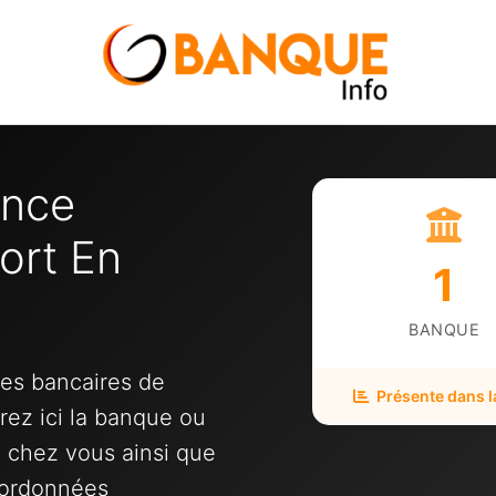
ence
ort En
1
BANQUE
ces bancaires de
Présente dans la
rez ici la banque ou
e chez vous ainsi que
oordonnées