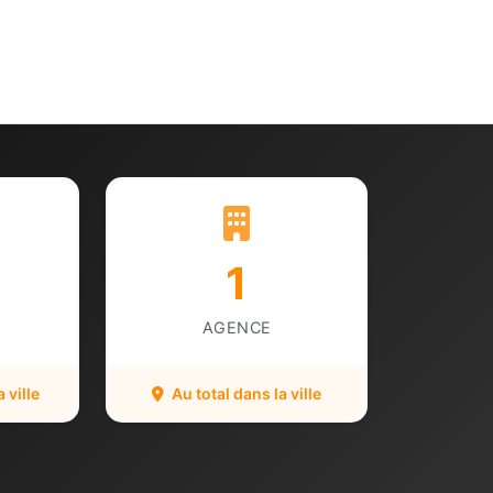
1
AGENCE
 ville
Au total dans la ville