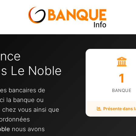
ence
us Le Noble
1
ces bancaires de
BANQUE
ici la banque ou
e chez vous ainsi que
Présente dans la
oordonnées
oble
nous avons