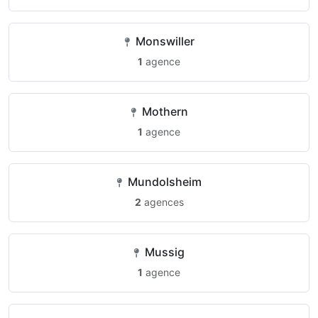
Monswiller
1
agence
Mothern
1
agence
Mundolsheim
2
agences
Mussig
1
agence