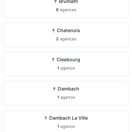
Brumath
6
agences
Chatenois
2
agences
Cleebourg
1
agence
Dambach
1
agence
Dambach La Ville
1
agence