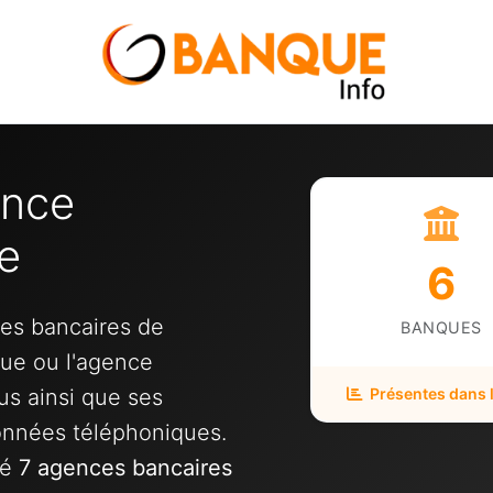
ence
e
6
ces bancaires de
BANQUES
que ou l'agence
us ainsi que ses
Présentes dans la
onnées téléphoniques.
ié
7 agences bancaires