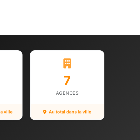
7
AGENCES
 ville
Au total dans la ville