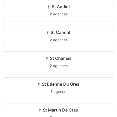
St Andiol
2
agences
St Cannat
2
agences
St Chamas
2
agences
St Etienne Du Gres
1
agence
St Martin De Crau