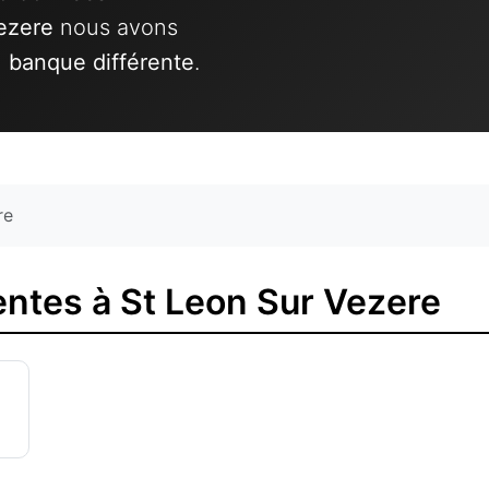
ezere
nous avons
1 banque différente
.
re
ntes à St Leon Sur Vezere