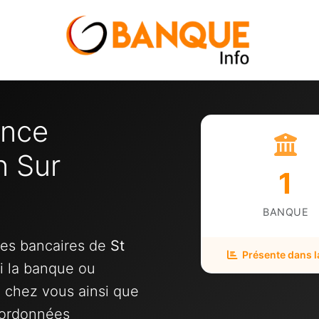
ence
n Sur
1
BANQUE
ces bancaires de
St
Présente dans la
ci la banque ou
e chez vous ainsi que
oordonnées