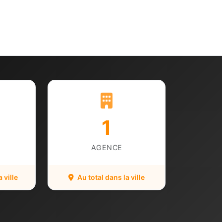
1
AGENCE
 ville
Au total dans la ville