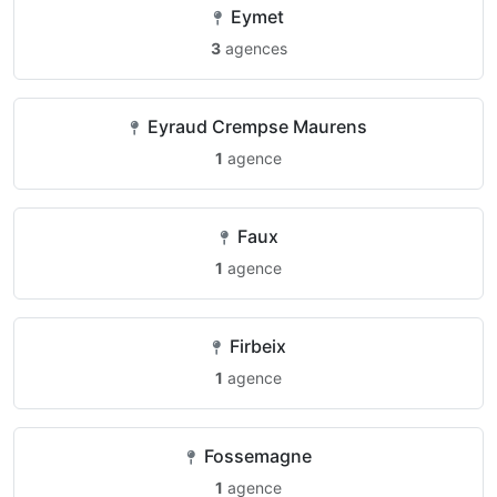
Eymet
3
agences
Eyraud Crempse Maurens
1
agence
Faux
1
agence
Firbeix
1
agence
Fossemagne
1
agence