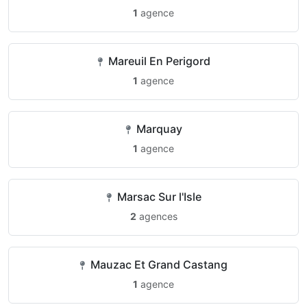
1
agence
Mareuil En Perigord
1
agence
Marquay
1
agence
Marsac Sur l'Isle
2
agences
Mauzac Et Grand Castang
1
agence