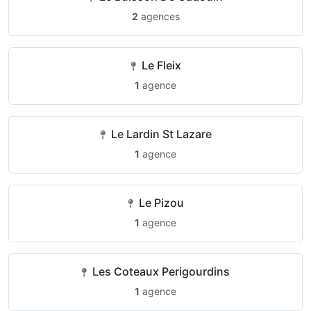
2
agences
Le Fleix
1
agence
Le Lardin St Lazare
1
agence
Le Pizou
1
agence
Les Coteaux Perigourdins
1
agence