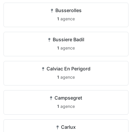
Busserolles
1
agence
Bussiere Badil
1
agence
Calviac En Perigord
1
agence
Campsegret
1
agence
Carlux