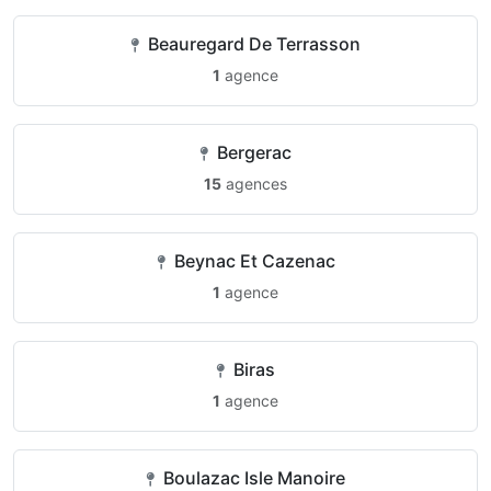
Beauregard De Terrasson
1
agence
Bergerac
15
agences
Beynac Et Cazenac
1
agence
Biras
1
agence
Boulazac Isle Manoire