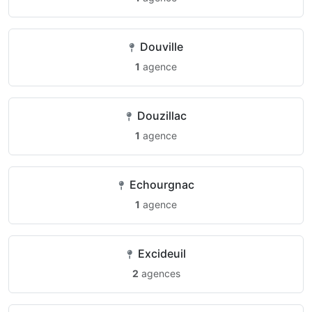
Douville
1
agence
Douzillac
1
agence
Echourgnac
1
agence
Excideuil
2
agences