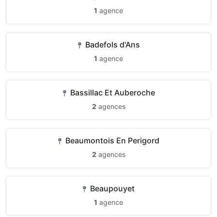
1
agence
Badefols d'Ans
1
agence
Bassillac Et Auberoche
2
agences
Beaumontois En Perigord
2
agences
Beaupouyet
1
agence