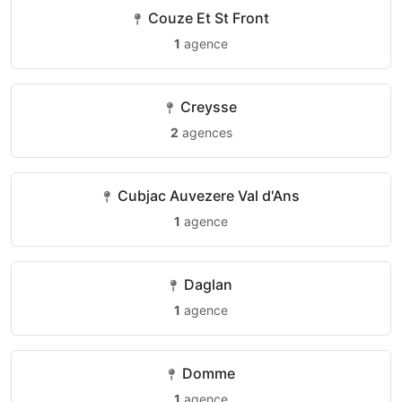
Couze Et St Front
1
agence
Creysse
2
agences
Cubjac Auvezere Val d'Ans
1
agence
Daglan
1
agence
Domme
1
agence