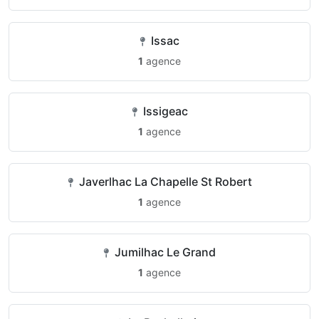
Issac
1
agence
Issigeac
1
agence
Javerlhac La Chapelle St Robert
1
agence
Jumilhac Le Grand
1
agence