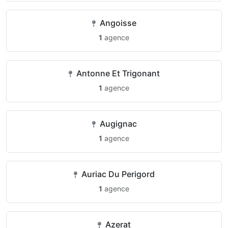
Angoisse
1
agence
Antonne Et Trigonant
1
agence
Augignac
1
agence
Auriac Du Perigord
1
agence
Azerat