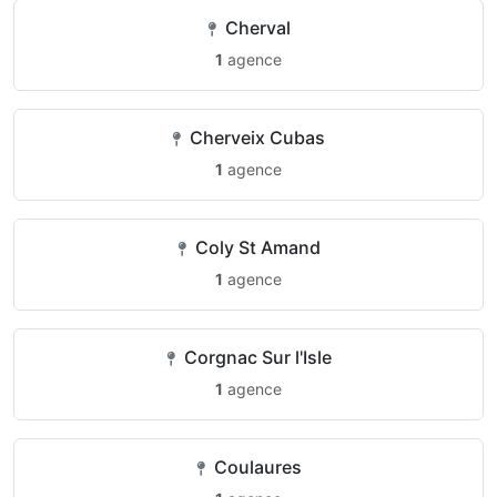
Cherval
1
agence
Cherveix Cubas
1
agence
Coly St Amand
1
agence
Corgnac Sur l'Isle
1
agence
Coulaures