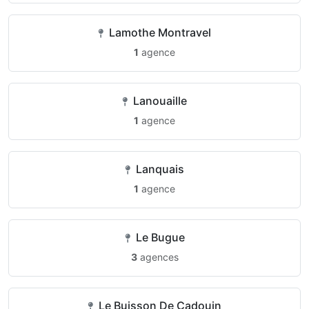
Lamothe Montravel
1
agence
Lanouaille
1
agence
Lanquais
1
agence
Le Bugue
3
agences
Le Buisson De Cadouin