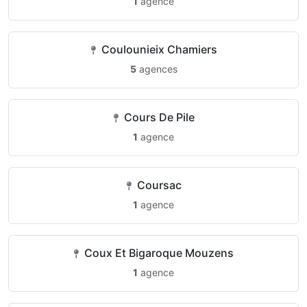
1
agence
Coulounieix Chamiers
5
agences
Cours De Pile
1
agence
Coursac
1
agence
Coux Et Bigaroque Mouzens
1
agence