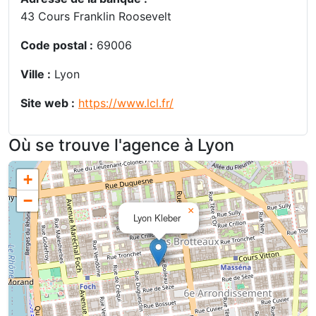
43 Cours Franklin Roosevelt
Code postal :
69006
Ville :
Lyon
Site web :
https://www.lcl.fr/
Où se trouve l'agence à Lyon
+
−
×
Lyon Kleber