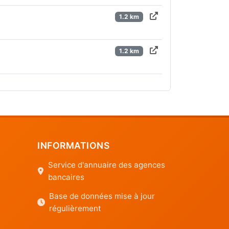
1.2 km
1.2 km
INFORMATIONS
Service d'annuaire des agences
bancaires
Base de données mise à jour
régulièrement