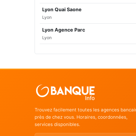
Lyon Quai Saone
Lyon
Lyon Agence Parc
Lyon
Trouvez facilement toutes les agences bancai
près de chez vous. Horaires, coordonnées,
services disponibles.