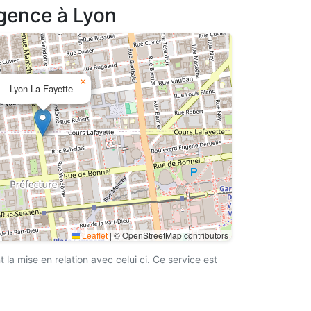
agence à Lyon
×
Lyon La Fayette
Leaflet
|
© OpenStreetMap contributors
a mise en relation avec celui ci. Ce service est