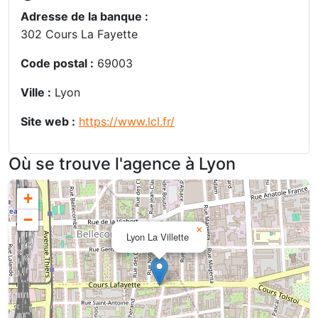
Adresse de la banque :
302 Cours La Fayette
Code postal :
69003
Ville :
Lyon
Site web :
https://www.lcl.fr/
Où se trouve l'agence à Lyon
+
−
×
Lyon La Villette