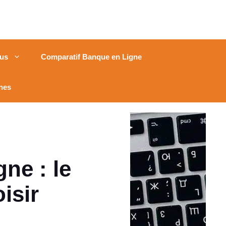
us
Comparatif Banque en Ligne
nes
ne : le
isir