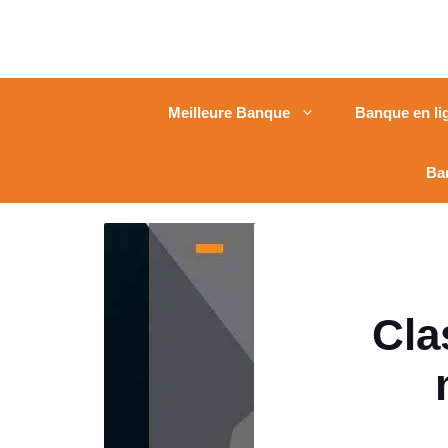
Meilleure Banque
Banque en li
Ba
Cla