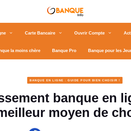
gne
Carte Bancaire
Ouvrir Compte
Act
nque la moins chère
Banque Pro
Banque pour les Jeu
BANQUE EN LIGNE : GUIDE POUR BIEN CHOISIR !
ssement banque en lig
meilleur moyen de cho