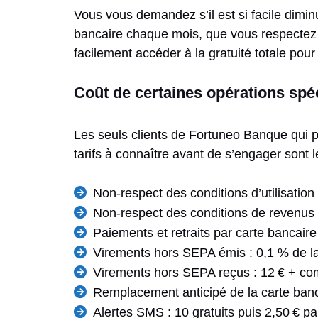
Vous vous demandez s’il est si facile dimin
bancaire chaque mois, que vous respectez 
facilement accéder à la gratuité totale pour
Coût de certaines opérations spé
Les seuls clients de Fortuneo Banque qui pa
tarifs à connaître avant de s’engager sont l
Non-respect des conditions d’utilisation 
Non-respect des conditions de revenus p
Paiements et retraits par carte bancair
Virements hors SEPA émis : 0,1 % de 
Virements hors SEPA reçus : 12 € + co
Remplacement anticipé de la carte banca
Alertes SMS : 10 gratuits puis 2,50 € p