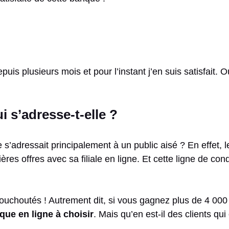
uis plusieurs mois et pour l’instant j’en suis satisfait
 s’adresse-t-elle ?
s’adressait principalement à un public aisé ? En effet, 
ières offres avec sa filiale en ligne. Et cette ligne de con
houchoutés ! Autrement dit, si vous gagnez plus de 4 000
ue en ligne à choisir
. Mais qu’en est-il des clients qui