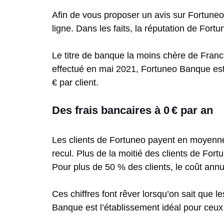
Afin de vous proposer un avis sur Fortuneo
ligne. Dans les faits, la réputation de For
Le titre de banque la moins chère de Fran
effectué en mai 2021, Fortuneo Banque es
€ par client.
Des frais bancaires à 0 € par an
Les clients de Fortuneo payent en moyenne
recul. Plus de la moitié des clients de For
Pour plus de 50 % des clients, le coût annu
Ces chiffres font rêver lorsqu’on sait que 
Banque est l’établissement idéal pour ceux 