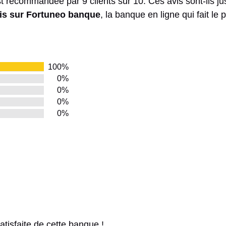
t recommandée par 9 clients sur 10. Ces avis sont-ils ju
is sur Fortuneo banque
, la banque en ligne qui fait le p
100%
0%
0%
0%
0%
satisfaite de cette banque !