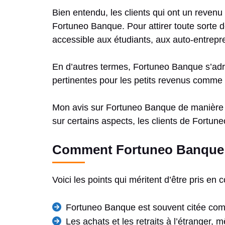
Bien entendu, les clients qui ont un revenu
Fortuneo Banque. Pour attirer toute sorte d
accessible aux étudiants, aux auto-entrep
En d’autres termes, Fortuneo Banque s’adres
pertinentes pour les petits revenus comme 
Mon avis sur Fortuneo Banque de manière gé
sur certains aspects, les clients de Fortu
Comment Fortuneo Banque fai
Voici les points qui méritent d’être pris e
Fortuneo Banque est souvent citée com
Les achats et les retraits à l’étranger