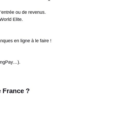
d’entrée ou de revenus.
World Elite.
ues en ligne à le faire !
sungPay…).
e France ?