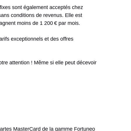
s fixes sont également acceptés chez
sans conditions de revenus. Elle est
gagnent moins de 1 200 € par mois.
rifs exceptionnels et des offres
re attention ! Même si elle peut décevoir
es cartes MasterCard de la gamme Fortuneo