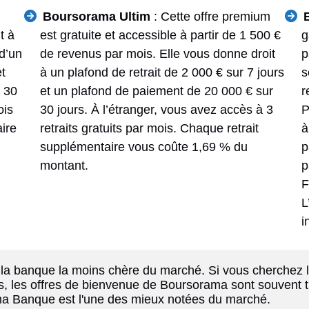
Boursorama Ultim
: Cette offre premium
t à
est gratuite et accessible à partir de 1 500 €
g
 d’un
de revenus par mois. Elle vous donne droit
p
et
à un plafond de retrait de 2 000 € sur 7 jours
s
r 30
et un plafond de paiement de 20 000 € sur
r
ois
30 jours. À l’étranger, vous avez accès à 3
P
aire
retraits gratuits par mois. Chaque retrait
à
supplémentaire vous coûte 1,69 % du
p
montant.
p
F
L
i
a banque la moins chère du marché. Si vous cherchez l
s, les offres de bienvenue de Boursorama sont souvent tr
ama Banque est l'une des mieux notées du marché.