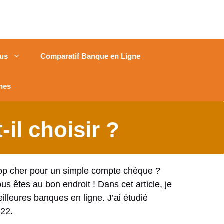
us
Comparatif Banque en Ligne
nes
il choisir ?
trop cher pour un simple compte chèque ?
 êtes au bon endroit ! Dans cet article, je
illeures banques en ligne. J’ai étudié
022.