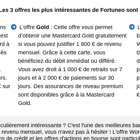
Les 3 offres les plus intéressantes de Fortuneo sont 
ans
L’offre
Gold
: Cette offre vous permet
 est
d’obtenir une Mastercard Gold gratuitement
b
rd à
si vous pouvez justifier 1 800 € de revenu
W
cès
mensuel. Grâce à cette carte, vous
0
bénéficiez du débit immédiat ou différé.
d
.
Vous avez droit à 1 000 € de retraits sur 7
p
urs.
jours et à 2 000 € de paiements sur 30
p
€ sur
jours. Des assurances de niveau premium
j
sont disponibles grâce à la Mastercard
€
Gold.
ticulièrement intéressante ? C'est l'une des meilleures ba
evenu mensuel, vous n'avez pas à hésiter ! L'offre World
ons de crédit et les offres d'actions en bourse sont part