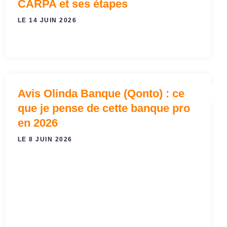
CARPA et ses étapes
LE 14 JUIN 2026
Avis Olinda Banque (Qonto) : ce
ACTUALITÉS BANCAIRES
BANQUE EN LIGNE : GUIDE
ET FINANCIÈRES
POUR BIEN CHOISIR !
que je pense de cette banque pro
en 2026
LE 8 JUIN 2026