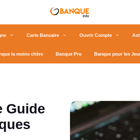
gne
Carte Bancaire
Ouvrir Compte
Act
nque la moins chère
Banque Pro
Banque pour les Jeu
e Guide
nques