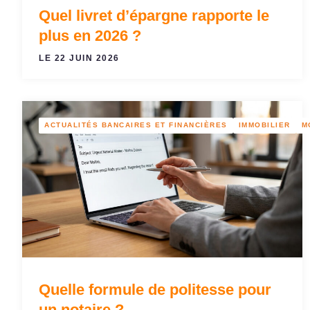
Quel livret d’épargne rapporte le
plus en 2026 ?
LE 22 JUIN 2026
ACTUALITÉS BANCAIRES ET FINANCIÈRES
IMMOBILIER
M
Quelle formule de politesse pour
un notaire ?