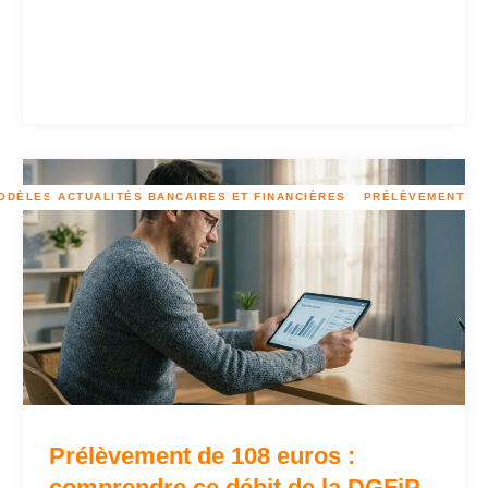
ODÈLES DE LETTRES GRATUITES
ACTUALITÉS BANCAIRES ET FINANCIÈRES
PRÉLÈVEMENT
Prélèvement de 108 euros :
comprendre ce débit de la DGFiP