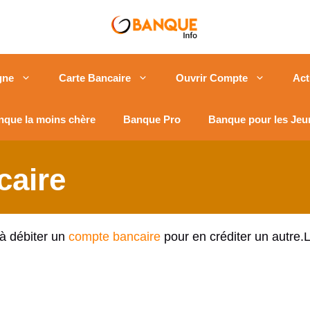
gne
Carte Bancaire
Ouvrir Compte
Act
nque la moins chère
Banque Pro
Banque pour les Jeu
caire
 à débiter un
compte bancaire
pour en créditer un autre.