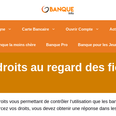
gne
Carte Bancaire
Ouvrir Compte
Act
nque la moins chère
Banque Pro
Banque pour les Jeu
roits au regard des f
its vous permettant de contrôler l’utilisation que les ban
rcez vos droits, vous devez obtenir une réponse dans le