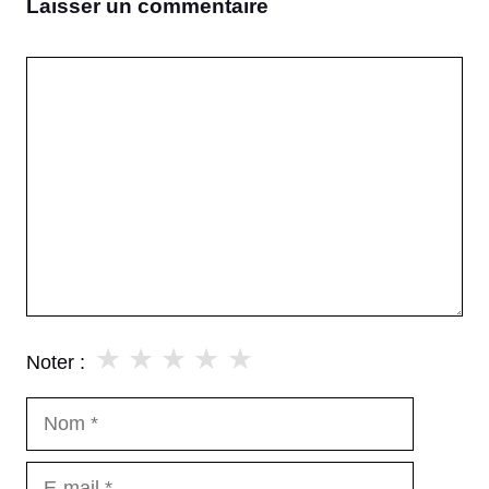
Laisser un commentaire
Commentaire
★
★
★
★
★
Noter :
Nom
E-