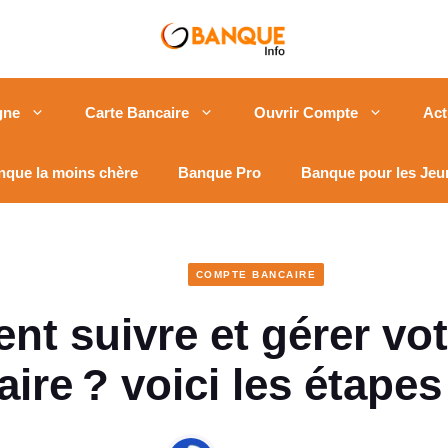
gne
Carte Bancaire
Ouvrir Compte
Act
nque la moins chère
Banque Pro
Banque pour les Jeu
COMPTE BANCAIRE
t suivre et gérer vo
ire ? voici les étapes