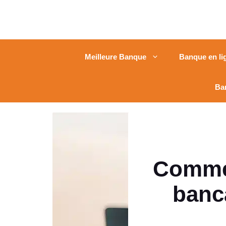
Meilleure Banque
Banque en li
Ba
Commen
banca