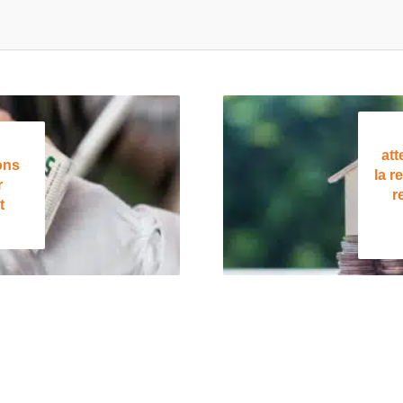
att
ons
la r
r
r
t