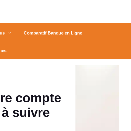
us
Comparatif Banque en Ligne
nes
tre compte
 à suivre