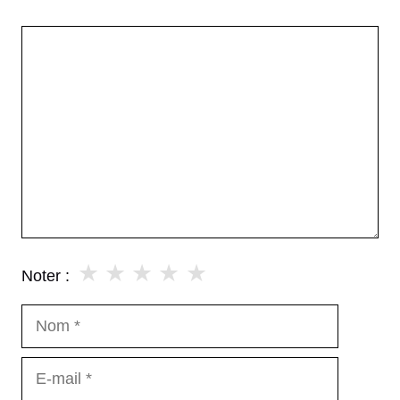
Commentaire
★
★
★
★
★
Noter :
Nom
E-
mail