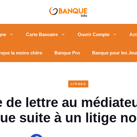
gne
Carte Bancaire
Ouvrir Compte
Act
nque la moins chère
Banque Pro
Banque pour les Jeu
LITIGES
 de lettre au médiateu
e suite à un litige n