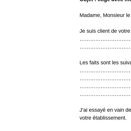
Madame, Monsieur le
Je suis client de v
………………………………………
………………………
Les faits sont les suiv
………………………
………………………
…………………………
………………………
J’ai essayé en vain de
votre établissement.