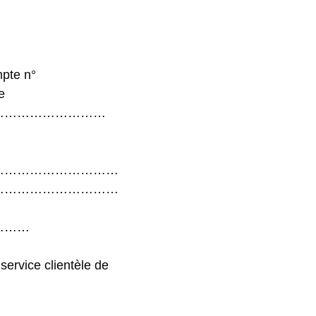
pte n°
e
………………………
…………………………
…………………………
………
service clientèle de