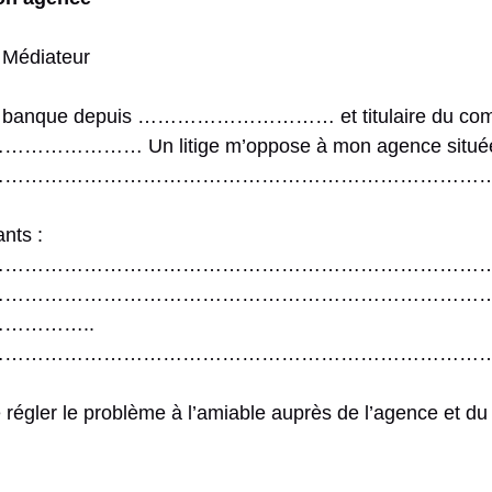
 Médiateur
otre banque depuis ………………………… et titulaire du com
…… Un litige m’oppose à mon agence situé
…………………………………………………………………
ants :
…………………………………………………………………
…………………………………………………………………
…………..
…………………………………………………………………
 régler le problème à l’amiable auprès de l’agence et du 