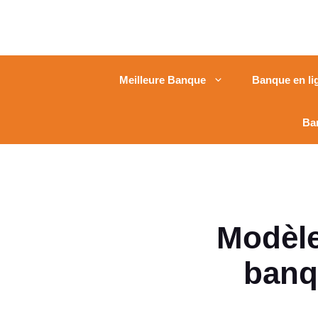
Meilleure Banque
Banque en li
Ba
Modèle
banqu