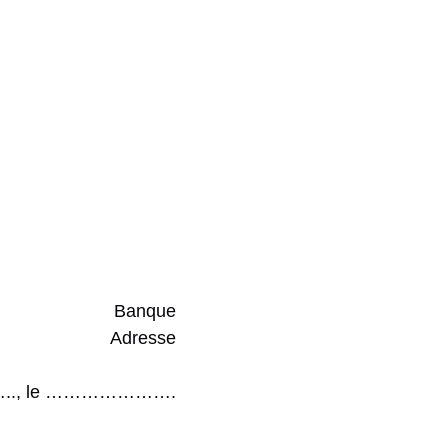
Banque
Adresse
., le ………………….