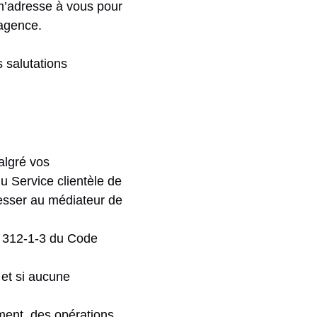
 m’adresse à vous pour
’agence.
 salutations
algré vos
u Service clientèle de
resser au médiateur de
L 312-1-3 du Code
 et si aucune
ement, des opérations