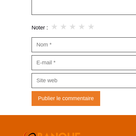
★
★
★
★
★
Noter :
Nom
E-
mail
Site
web