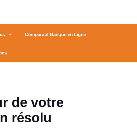
us
Comparatif Banque en Ligne
nes
r de votre
on résolu