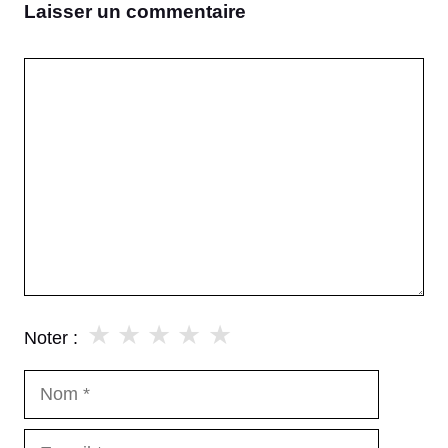
Laisser un commentaire
Commentaire
★
★
★
★
★
Noter :
Nom
E-