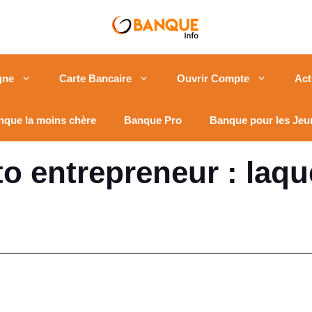
gne
Carte Bancaire
Ouvrir Compte
Act
nque la moins chère
Banque Pro
Banque pour les Jeu
 entrepreneur : laque