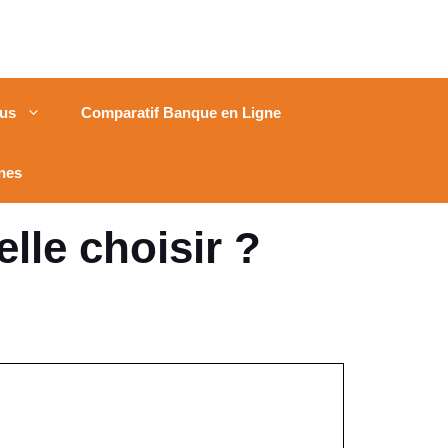
us
Comparatif Banque en Ligne
nes
lle choisir ?