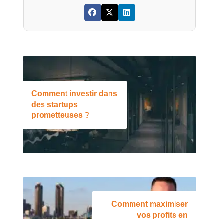
Comment investir dans
des startups
prometteuses ?
Comment maximiser
vos profits en