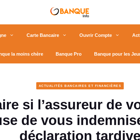
gne
Carte Bancaire
Ouvrir Compte
Act
nque la moins chère
Banque Pro
Banque pour les Jeu
ACTUALITÉS BANCAIRES ET FINANCIÈRES
ire si l’assureur de vo
use de vous indemnis
déclaration tardiv