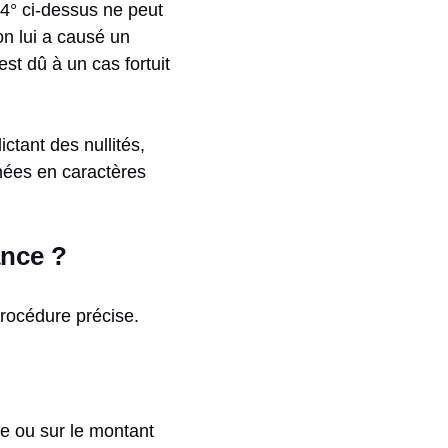
 4° ci-dessus ne peut
on lui a causé un
st dû à un cas fortuit
ctant des nullités,
nées en caractères
ance ?
procédure précise.
re ou sur le montant