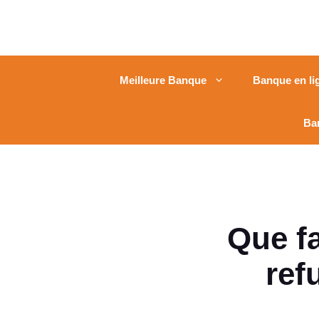
Meilleure Banque
Banque en li
Ba
Que fa
ref