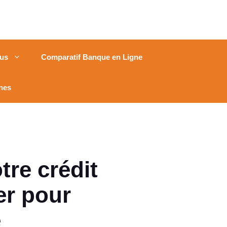
us
Comparatif Banque en Ligne
nes
tre crédit
er pour
e