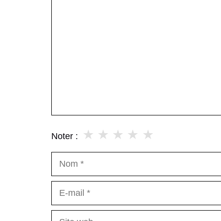
Commentaire
★
★
★
★
★
Noter :
Nom
E-
mail
Site