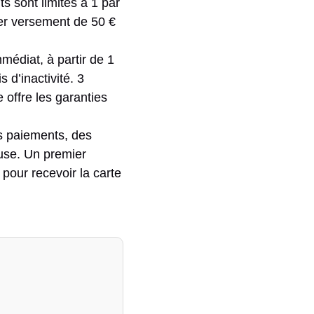
ts sont limités à 1 par
er versement de 50 €
mmédiat, à partir de 1
 d’inactivité. 3
e offre les garanties
es paiements, des
luse. Un premier
our recevoir la carte