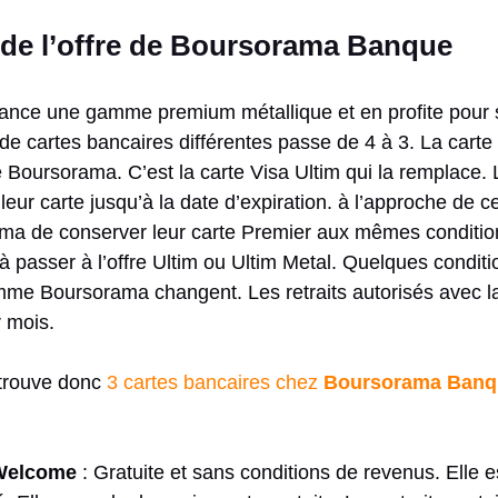
n de l’offre de Boursorama Banque
ance une gamme premium métallique et en profite pour 
de cartes bancaires différentes passe de 4 à 3. La carte
me Boursorama.
C’est la carte Visa
Ultim
qui la remplace.
L
eur carte jusqu’à la date d’expiration.
à
l’approche de cel
a de conserver leur carte
Premier
aux mêmes conditio
 passer à l’offre
Ultim
ou
Ultim
Metal.
Quelques conditio
amme
Boursorama
changent.
Les retraits autorisés avec l
r mois.
etrouve donc
3 cartes bancaires chez
Boursorama Banq
Welcome
: Gratuite et sans conditions de revenus. Elle e