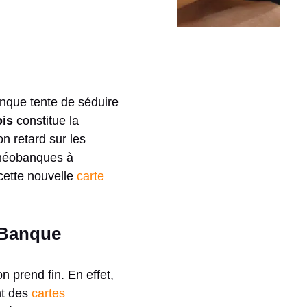
nque tente de séduire
ois
constitue la
on retard sur les
s néobanques à
cette nouvelle
carte
a Banque
 prend fin. En effet,
nt des
cartes