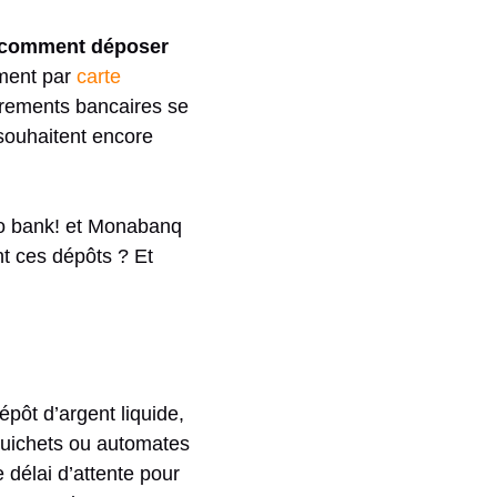
comment déposer
ement par
carte
irements bancaires se
souhaitent encore
lo bank! et Monabanq
t ces dépôts ? Et
pôt d’argent liquide,
 guichets ou automates
le délai d’attente pour