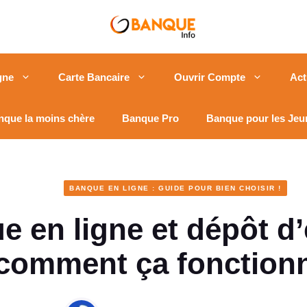
gne
Carte Bancaire
Ouvrir Compte
Act
nque la moins chère
Banque Pro
Banque pour les Jeu
BANQUE EN LIGNE : GUIDE POUR BIEN CHOISIR !
 en ligne et dépôt d
comment ça fonction