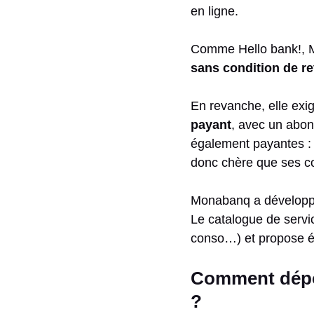
en ligne.
Comme Hello bank!, Mo
sans condition de r
En revanche, elle ex
payant
, avec un abon
également payantes : 
donc chère que ses co
Monabanq a développé
Le catalogue de service
conso…) et propose é
Comment dépos
?