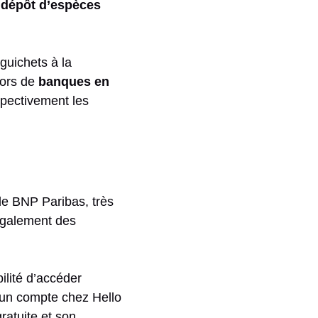
e
dépôt d’espèces
guichets à la
lors de
banques en
spectivement les
de BNP Paribas, très
 également des
bilité d’accéder
r un compte chez Hello
gratuite et son