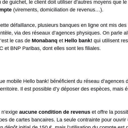
de guichet, le client doit utiliser d’autres moyens que l
ompte
(virements, domiciliation de revenus…).
tte défaillance, plusieurs banques en ligne ont mis des 
ientèle, via des réseaux d’agences physiques. On parle a
C’est le cas de
Monabanq
et
Hello bank!
qui utilisent re
et BNP Paribas, dont elles sont les filiales.
que mobile Hello bank! bénéficient du réseau d’agences 
territoire. Il est possible d’y déposer des espèces, mais
 n’exige
aucune condition de revenus
et offre la possi
ypes de cartes bancaires. La seule contrainte pour ouvri
n dépôt initial de 150 €, mais l’utilisation du compte est 