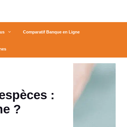
us
Comparatif Banque en Ligne
nes
’espèces :
ne ?