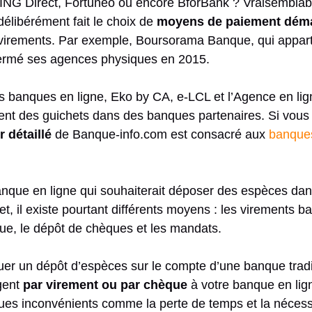
NG Direct, Fortuneo ou encore BforBank ? Vraisemblabl
délibérément fait le choix de
moyens de paiement déma
 virements. Par exemple, Boursorama Banque, qui apparti
fermé ses agences physiques en 2015.
s banques en ligne, Eko by CA, e-LCL et l’Agence en li
nt des guichets dans des banques partenaires. Si vous 
r détaillé
de Banque-info.com est consacré aux
banques
banque en ligne qui souhaiterait déposer des espèces d
, il existe pourtant différents moyens : les virements b
e, le dépôt de chèques et les mandats.
ctuer un dépôt d’espèces sur le compte d’une banque tradi
rgent
par virement ou par chèque
à votre banque en lig
ues inconvénients comme la perte de temps et la nécessi