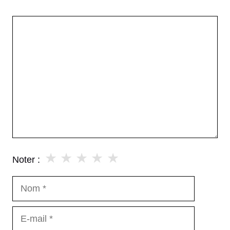
Commentaire
★
★
★
★
★
Noter :
Nom
E-
mail