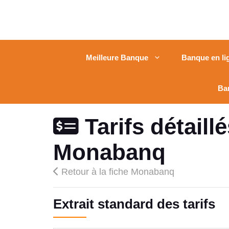
Meilleure Banque
Banque en li
Ba
Tarifs détaill
Monabanq
Retour à la fiche Monabanq
Extrait standard des tarifs