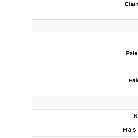
Chan
Paie
Pai
N
Frais