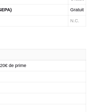
 SEPA)
Gratuit
N.C.
120€ de prime