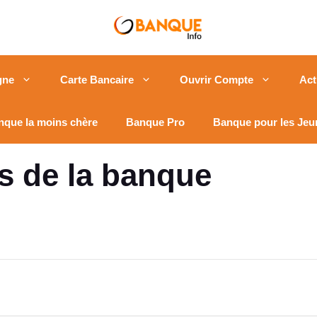
gne
Carte Bancaire
Ouvrir Compte
Act
nque la moins chère
Banque Pro
Banque pour les Jeu
és de la banque