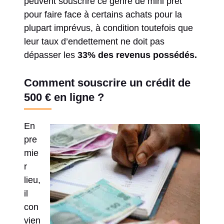
peuvent souscrire ce genre de mini prêt
pour faire face à certains achats pour la
plupart imprévus, à condition toutefois que
leur taux d’endettement ne doit pas
dépasser les
33% des revenus possédés.
Comment souscrire un crédit de
500 € en ligne ?
En
pre
mie
r
lieu,
il
con
vien