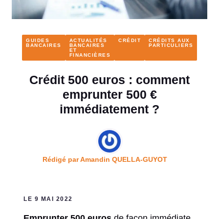
GUIDES
ACTUALITÉS
CRÉDIT
CRÉDITS AUX
BANCAIRES
BANCAIRES
PARTICULIERS
ET
FINANCIÈRES
Crédit 500 euros : comment
emprunter 500 €
immédiatement ?
Rédigé par
Amandin QUELLA-GUYOT
LE 9 MAI 2022
Emprunter 500 euros
de façon immédiate