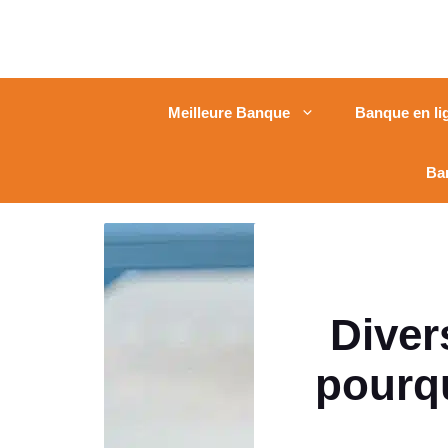
Meilleure Banque
Banque en li
Ba
Divers
pourqu