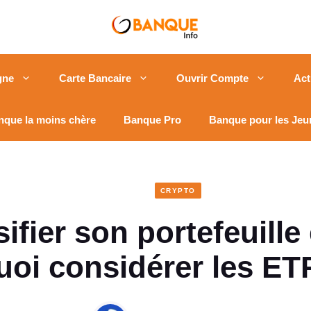
gne
Carte Bancaire
Ouvrir Compte
Act
nque la moins chère
Banque Pro
Banque pour les Jeu
CRYPTO
ifier son portefeuille
oi considérer les ET