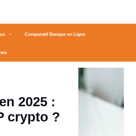
us
Comparatif Banque en Ligne
nes
 en 2025 :
P crypto ?