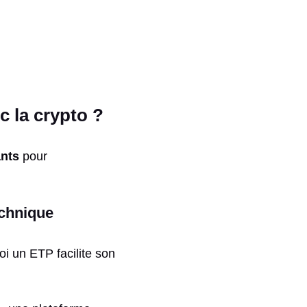
c la crypto ?
ants
pour
echnique
i un ETP facilite son