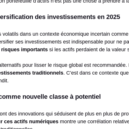
son portefeuille d’actifs n’est pas une chose à prendre à l
iversification des investissements en 2025
 volatils dans un contexte économique incertain comme
ersifier ses investissements est indispensable pour ne pas 
 risques importants
si les actifs perdaient de la valeur
alternatifs pour lisser le risque global est recommandée.
stissements traditionnels
. C’est dans ce contexte que 
dit.
 comme nouvelle classe à potentiel
t des innovations qui séduisent de plus en plus de profi
ur ces actifs numériques
montre une corrélation relativ