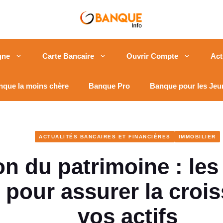
gne
Carte Bancaire
Ouvrir Compte
Act
nque la moins chère
Banque Pro
Banque pour les Jeu
ACTUALITÉS BANCAIRES ET FINANCIÈRES
IMMOBILIER
n du patrimoine : les
r pour assurer la croi
vos actifs