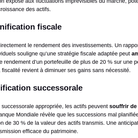
tion expose aux fluctuations imprévisibles du marché, pot
roissance des actifs.
nification fiscale
 directement le rendement des investissements. Un rappor
viduels souligne qu’une stratégie fiscale adaptée peut
am
 le rendement d’un portefeuille de plus de 20 % sur une 
a fiscalité revient à diminuer ses gains sans nécessité.
nification successorale
n successorale appropriée, les actifs peuvent
souffrir de
anque Mondiale révèle que les successions mal planifié
de 30 % de la valeur des actifs transmis. Une anticipati
nsmission efficace du patrimoine.