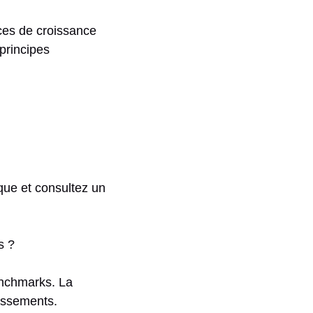
es de croissance
 principes
que et consultez un
s ?
enchmarks. La
tissements.