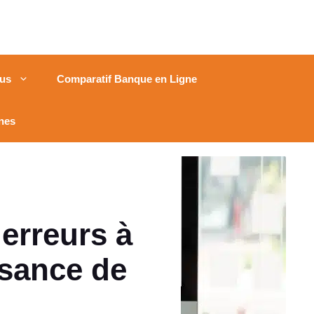
us
Comparatif Banque en Ligne
nes
 erreurs à
ssance de