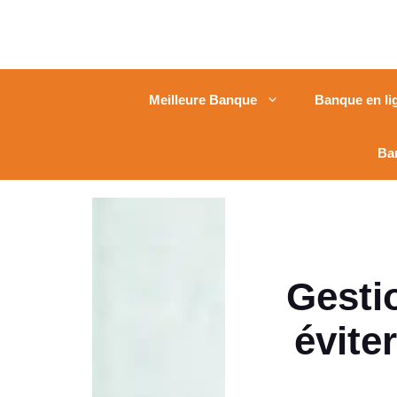
Meilleure Banque
Banque en li
Ba
Gestio
évite