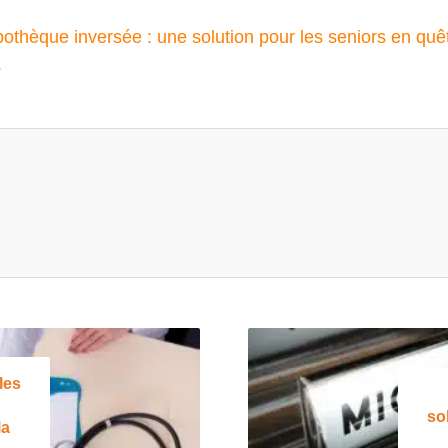
othèque inversée : une solution pour les seniors en quêt
.
les
so
la