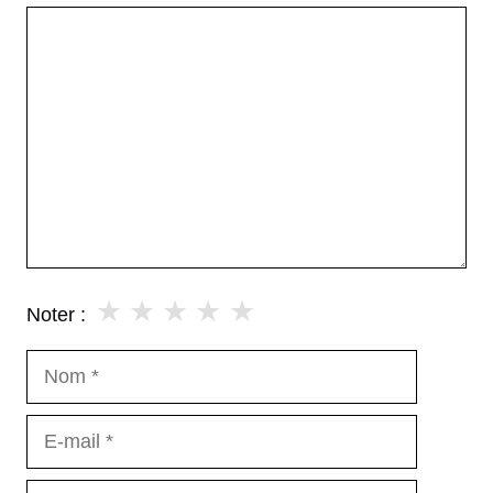
Commentaire
★
★
★
★
★
Noter :
Nom
E-
mail