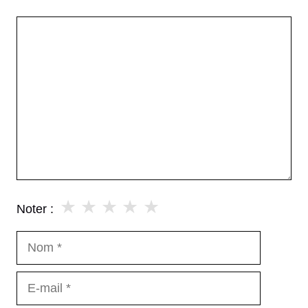
Commentaire
★
★
★
★
★
Noter :
Nom
E-
mail