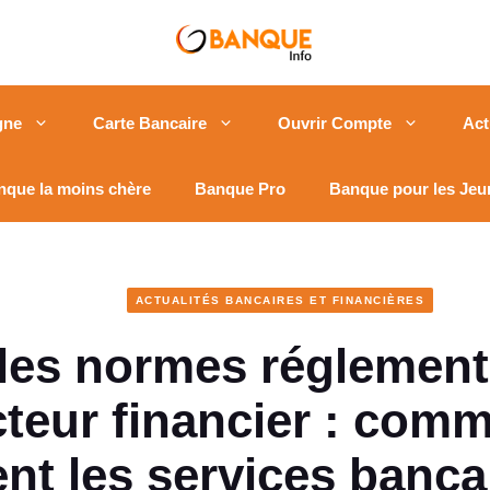
gne
Carte Bancaire
Ouvrir Compte
Act
nque la moins chère
Banque Pro
Banque pour les Jeu
ACTUALITÉS BANCAIRES ET FINANCIÈRES
les normes réglement
cteur financier : comm
ent les services bancai