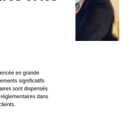
luencée en grande
ments significatifs
caires sont dispensés
es réglementaires dans
lients.