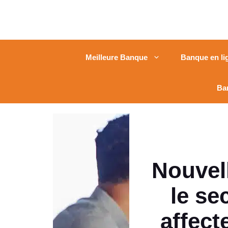
Meilleure Banque
Banque en li
Ba
Nouvel
le se
affect