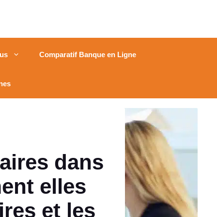
us
Comparatif Banque en Ligne
nes
aires dans
ent elles
res et les