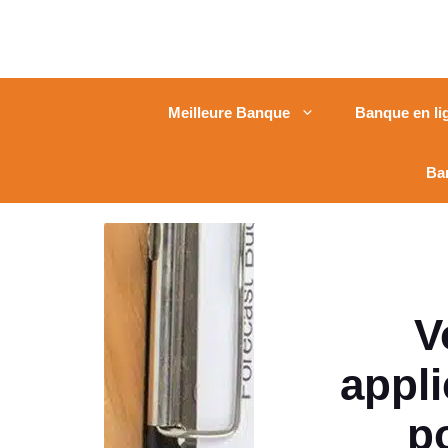
Meilleure Banque
Banque en li
Ba
V
appli
p