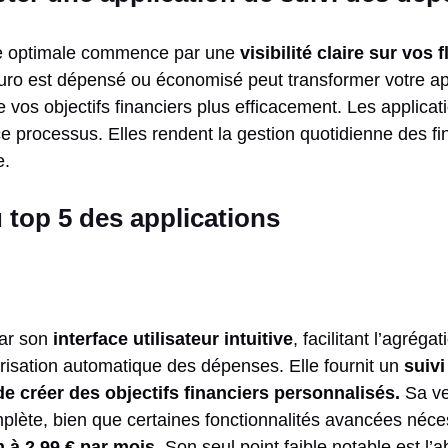
re optimale commence par une
visibilité claire sur vos 
euro est dépensé ou économisé peut transformer votre a
e vos objectifs financiers plus efficacement. Les applicat
e processus. Elles rendent la gestion quotidienne des fin
e.
 top 5 des applications
par son
interface utilisateur intuitive
, facilitant l’agrég
orisation automatique des dépenses. Elle fournit un
suiv
de créer des objectifs financiers personnalisés.
Sa ver
ète, bien que certaines fonctionnalités avancées néce
 à 2,99 € par mois
. Son seul point faible notable est l