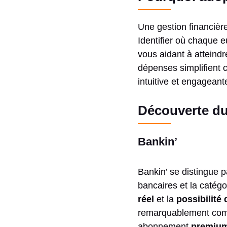
Une gestion financiè
Identifier où chaque 
vous aidant à atteindr
dépenses simplifient c
intuitive et engageant
Découverte du
Bankin’
Bankin’ se distingue 
bancaires et la catég
réel
et la
possibilité 
remarquablement compl
abonnement
premium