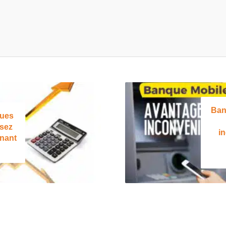
Ban
lues
isez
i
nant