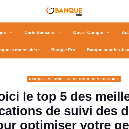
gne
Carte Bancaire
Ouvrir Compte
Act
nque la moins chère
Banque Pro
Banque pour les Jeu
BANQUE EN LIGNE : GUIDE POUR BIEN CHOISIR !
oici le top 5 des meill
cations de suivi des
our optimiser votre ge