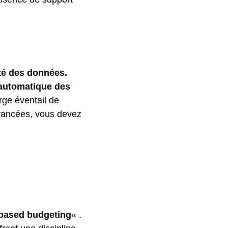
té des données.
 automatique des
rge éventail de
avancées, vous devez
-based budgeting
« .