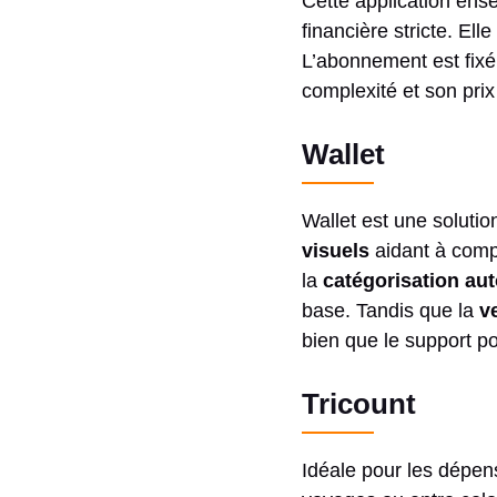
Cette application ens
financière stricte. El
L’abonnement est fix
complexité et son prix
Wallet
Wallet est une soluti
visuels
aidant à comp
la
catégorisation au
base. Tandis que la
v
bien que le support p
Tricount
Idéale pour les dépens