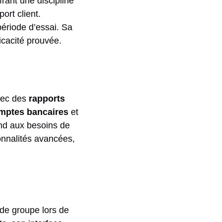
rant une discipline
ort client.
période d’essai. Sa
icacité prouvée.
avec des
rapports
omptes bancaires
et
ond aux besoins de
onnalités avancées,
 de groupe lors de