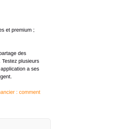
tes et premium ;
 partage des
 Testez plusieurs
application a ses
rgent.
nancier : comment