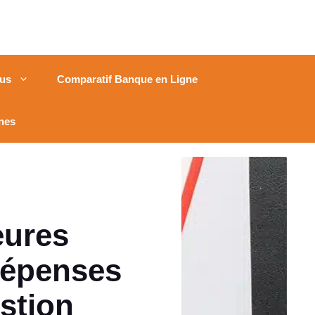
us
Comparatif Banque en Ligne
nes
eures
 dépenses
stion