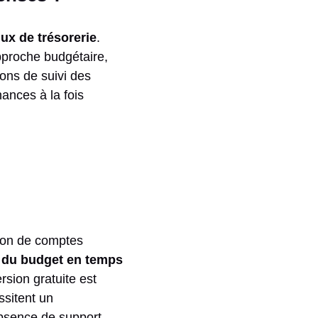
flux de trésorerie
.
pproche budgétaire,
ions de suivi des
ances à la fois
ation de comptes
i du budget en temps
sion gratuite est
ssitent un
’absence de support