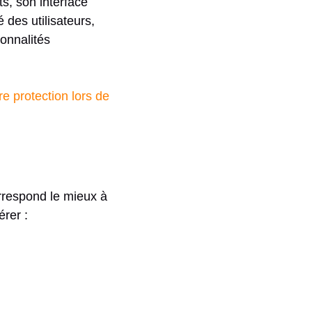
ts, son interface
é des utilisateurs,
onnalités
re protection lors de
orrespond le mieux à
rer :