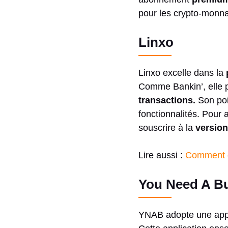
pour les crypto-monna
Linxo
Linxo excelle dans la
p
Comme Bankin’, elle p
transactions.
Son poin
fonctionnalités. Pour 
souscrire à la
version
Lire aussi :
Comment g
You Need A B
YNAB adopte une app