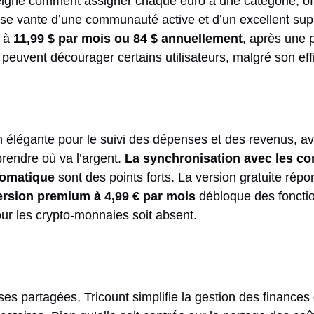
eigne comment assigner chaque euro à une catégorie, off
le se vante d’une communauté active et d’un excellent supp
é à
11,99 $ par mois ou 84 $ annuellement
, après une 
 peuvent décourager certains utilisateurs, malgré son eff
on élégante pour le suivi des dépenses et des revenus, 
rendre où va l’argent.
La synchronisation avec les c
tomatique
sont des points forts. La version gratuite rép
ersion premium à 4,99 € par mois
débloque des foncti
our les crypto-monnaies soit absent.
es partagées, Tricount simplifie la gestion des finances