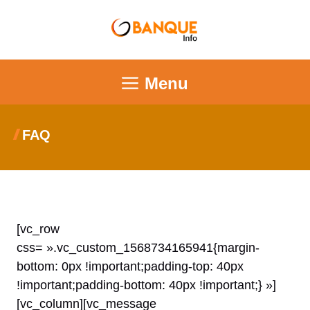
Menu
FAQ
[vc_row
css= ».vc_custom_1568734165941{margin-
bottom: 0px !important;padding-top: 40px
!important;padding-bottom: 40px !important;} »]
[vc_column][vc_message