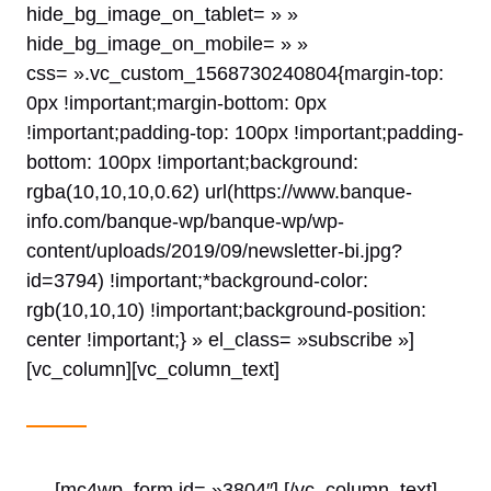
hide_bg_image_on_tablet= » »
hide_bg_image_on_mobile= » »
css= ».vc_custom_1568730240804{margin-top:
0px !important;margin-bottom: 0px
!important;padding-top: 100px !important;padding-
bottom: 100px !important;background:
rgba(10,10,10,0.62) url(https://www.banque-
info.com/banque-wp/banque-wp/wp-
content/uploads/2019/09/newsletter-bi.jpg?
id=3794) !important;*background-color:
rgb(10,10,10) !important;background-position:
center !important;} » el_class= »subscribe »]
[vc_column][vc_column_text]
La newsletter des Professionnels
Inscrivez-vous et recevez les meilleurs articles et
conseils directement dans votre boîte email !
[mc4wp_form id= »3804″] [/vc_column_text]