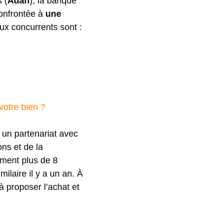
 (
Adan
), la banque
confrontée à
une
aux concurrents sont :
 votre bien ?
 un partenariat avec
ons et de la
ement plus de 8
imilaire il y a un an. À
 proposer l’achat et