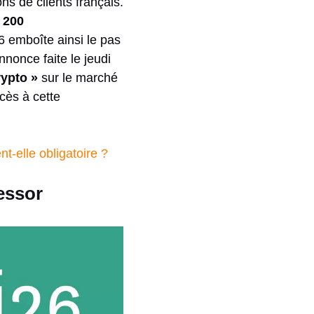
ns de clients français.
e 200
6 emboîte ainsi le pas
nonce faite le jeudi
rypto »
sur le marché
cès à cette
-elle obligatoire ?
 essor