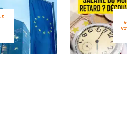
uel
v
vo