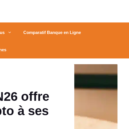
us
Comparatif Banque en Ligne
nes
N26 offre
to à ses