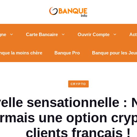
gne
Carte Bancaire
Ouvrir Compte
Act
nque la moins chère
Banque Pro
Banque pour les Jeu
CRYPTO
lle sensationnelle : 
rmais une option cryp
clients français !