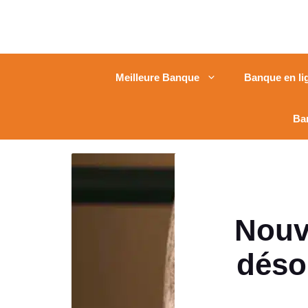
Meilleure Banque
Banque en li
Ba
Nouve
déso