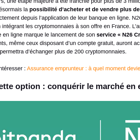
s, une étape majeure a été franchie pour plus de 3 millio
désormais la
possibilité d’acheter et de vendre plus d
ctement depuis l’application de leur banque en ligne. N2
 intégrant les cryptomonnaies à son offre en France. L’an
e en ligne marque le lancement de son
service « N26 C
ents, même ceux disposant d’un compte gratuit, auront ac
ur permettra d’échanger plus de 200 cryptomonnaies.
intéresser :
Assurance emprunteur : à quel moment devient
cette option : conquérir le marché en