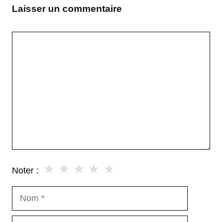
Laisser un commentaire
Commentaire
★
★
★
★
★
Noter :
Nom
E-